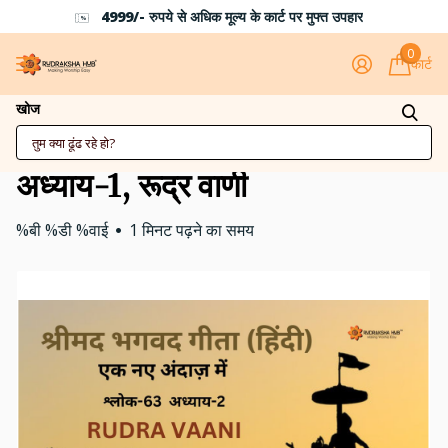
4999/- रुपये से अधिक मूल्य के कार्ट पर मुफ्त उपहार
0
कार्ट
परिनाम (अंतिम-परिणाम),
खोज
श्रीमद्भगवद्गीता, श्लोक-63,
अध्याय-1, रूद्र वाणी
%बी %डी %वाई
1 मिनट पढ़ने का समय