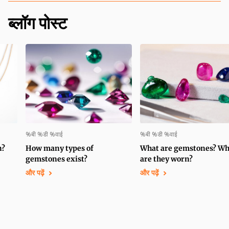
ब्लॉग पोस्ट
%बी %डी %वाई
%बी %डी %वाई
n?
How many types of
What are gemstones? W
gemstones exist?
are they worn?
और पढ़ें
और पढ़ें