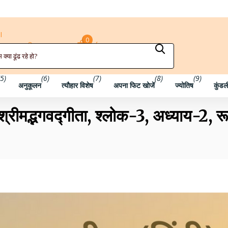
 उपयोग करें
I
0
दाखिल करना
कार्ट
नू
(5)
(6)
(7)
(8)
(9)
अनुकूलन
त्यौहार विशेष
अपना फिट खोजें
ज्योतिष
कुंडल
रीमद्भगवद्गीता, श्लोक-3, अध्याय-2, रू