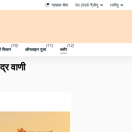
ग्राहक सेवा
IN (INR ₹)
मेनू
HI
मेनू
(10)
(11)
(12)
ी मिलान
ऑनलाइन पूजा
ब्लॉग
द्र वाणी