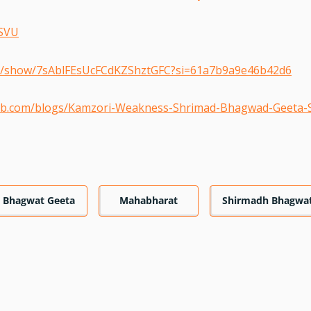
7SVU
com/show/7sAblFEsUcFCdKZShztGFC?si=61a7b9a9e46b42d6
ub.com/blogs/Kamzori-Weakness-Shrimad-Bhagwad-Geeta-S
3 Bhagwat Geeta
Mahabharat
Shirmadh Bhagwat