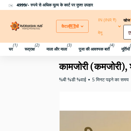
500 रुपये से अधिक की खरीदारी पर 10% छूट के लिए कूपन कोड RH10 का
IN (INR ₹)
H
खोज
कैटलॉग देखें
मेनू
मे
(1)
(2)
(3)
(4)
घर
रूद्राक्ष
माला और माला
पूजा की आवश्यक बातें
मूर्तियों
कामजोरी (कमजोरी), श्
%बी %डी %वाई
5 मिनट पढ़ने का समय